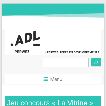
Skip
to
content
ADL
Rechercher
de
PERWEZ
Menu
Agence
de
Développement
Jeu concours « La Vitrine »
Local