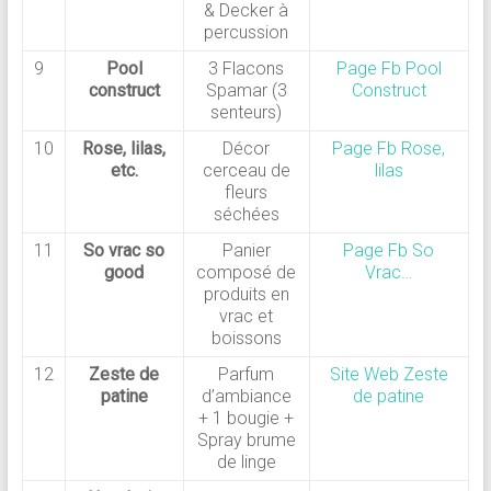
& Decker à
percussion
9
Pool
3 Flacons
Page Fb Pool
construct
Spamar (3
Construct
senteurs)
10
Rose, lilas,
Décor
Page Fb Rose,
etc.
cerceau de
lilas
fleurs
séchées
11
So vrac so
Panier
Page Fb So
good
composé de
Vrac…
produits en
vrac et
boissons
12
Zeste de
Parfum
Site Web Zeste
patine
d’ambiance
de patine
+ 1 bougie +
Spray brume
de linge