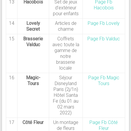
13
Hacobois
Set de jeux
Page Fb
d’extérieur
Hacobois
pour enfants
14
Lovely
Articles de
Page Fb Lovely
Secret
charme
15
Brasserie
Coffrets
Page Fb Valduc
Valduc
avec toute la
gamme de
notre
brasserie
locale
16
Magic-
Séjour
Page Fb Magic
Tours
Disneyland
Tours
Paris (2j/1n)
Hôtel Santa
Fe (du 01 au
02 mars
2022)
17
Côté Fleur
Un montage
Page Fb Côté
de fleurs
Fleur