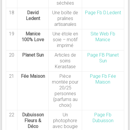
séchées
18
David
Une boîte de
Page Fb D.Ledent
Ledent
pralines
artisanales
19
Manice
Une étole en
Site Web Fb
100% Love
soie – motif
Manice
imprimé
20
Planet Sun
Articles de
Page FB Planet
soins
Sun
Kerastase
21
Fée Maison
Pièce
Page Fb Fée
montée pour
Maison
20/25
personnes
(parfums au
choix)
22
Dubuisson
Un
Page Fb
Fleurs &
photophore
Dubuisson
Déco
avec bougie