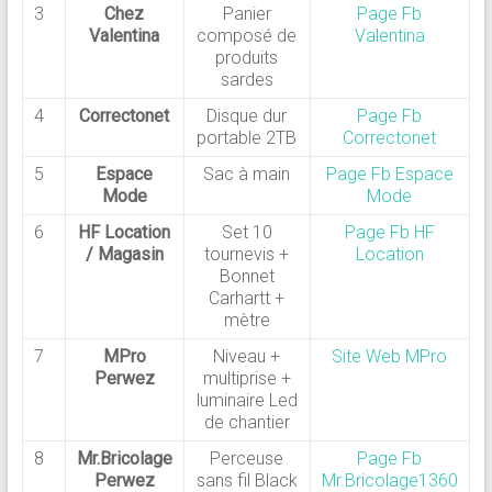
3
Chez
Panier
Page Fb
Valentina
composé de
Valentina
produits
sardes
4
Correctonet
Disque dur
Page Fb
portable 2TB
Correctonet
5
Espace
Sac à main
Page Fb Espace
Mode
Mode
6
HF Location
Set 10
Page Fb HF
/ Magasin
tournevis +
Location
Bonnet
Carhartt +
mètre
7
MPro
Niveau +
Site Web MPro
Perwez
multiprise +
luminaire Led
de chantier
8
Mr.Bricolage
Perceuse
Page Fb
Perwez
sans fil Black
Mr.Bricolage1360