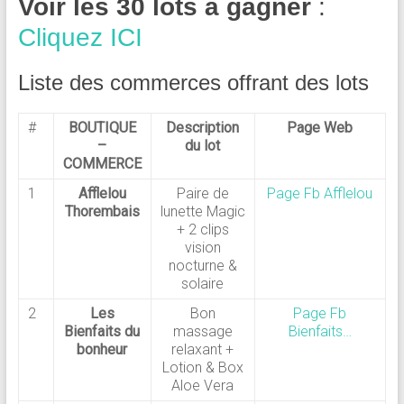
Voir les 30 lots à gagner
:
Cliquez ICI
Liste des commerces offrant des lots
#
BOUTIQUE
Description
Page Web
–
du lot
COMMERCE
1
Afflelou
Paire de
Page Fb Afflelou
Thorembais
lunette Magic
+ 2 clips
vision
nocturne &
solaire
2
Les
Bon
Page Fb
Bienfaits du
massage
Bienfaits…
bonheur
relaxant +
Lotion & Box
Aloe Vera