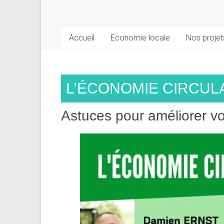
ADL
de
PERWEZ
Accueil
Economie locale
Nos projet
Agence
de
Développement
L’ÉCONOMIE CIRCUL
Local
Astuces pour améliorer vot