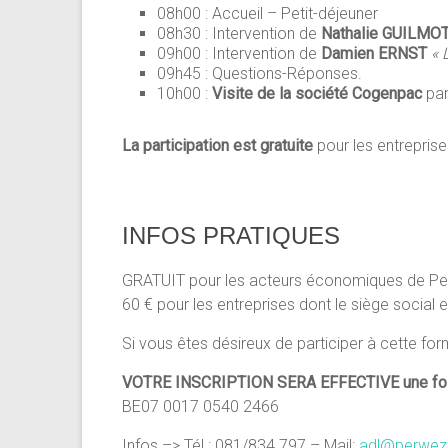
08h00 : Accueil – Petit-déjeuner
08h30 : Intervention de
Nathalie GUILMO
09h00 : Intervention de
Damien ERNST
« 
09h45 : Questions-Réponses.
10h00 :
Visite de la société Cogenpac
par
La participation est gratuite
pour les entrepris
INFOS PRATIQUES
GRATUIT pour les acteurs économiques de Pe
60 € pour les entreprises dont le siège social
Si vous êtes désireux de participer à cette for
VOTRE INSCRIPTION SERA EFFECTIVE une fois v
BE07 0017 0540 2466
Infos –> Tél.: 081/834.797 – Mail:
adl@perwez